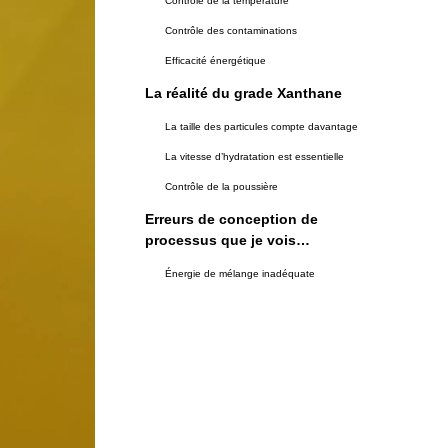
Contrôle de la température
Contrôle des contaminations
Efficacité énergétique
La réalité du grade Xanthane
La taille des particules compte davantage
La vitesse d’hydratation est essentielle
Contrôle de la poussière
Erreurs de conception de
processus que je vois
constamment
Énergie de mélange inadéquate
Mauvais temps de séjour
Mauvaise gestion de la température
Les maux de tête liés au
contrôle qualité
Surveillance en temps réel