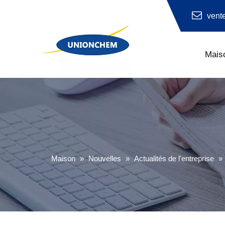
vent
Mais
Hydroxyéthylcellulose (HEC)
Maison
»
Nouvelles
»
Actualités de l'entreprise
»