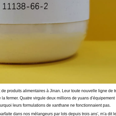
t de produits alimentaires à Jinan. Leur toute nouvelle ligne de 
 la fermer. Quatre virgule deux millions de yuans d'équipement 
urquoi leurs formulations de xanthane ne fonctionnaient pas.
arfaite dans nos mélangeurs par lots depuis trois ans', m'a dit 