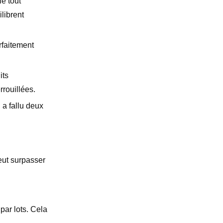
le tout
librent
rfaitement
its
rrouillées.
 a fallu deux
eut surpasser
par lots. Cela