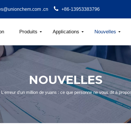
es@unionchem.com .cn
+86-13953383796
on
Produits
Applications
Nouvelles
Carboxyméthylcel
Actualités 
NOUVELLES
L'erreur d'un million de yuans : ce que personne ne vous dit à prop