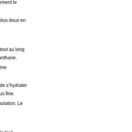
tement le
plus doux en
tout au long
anthane.
Même
de s’hydrater
us fine.
ulation. Le