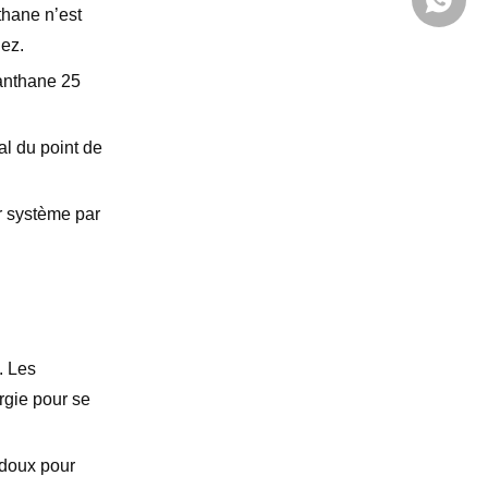
+86 139
thane n’est
ez.
xanthane 25
al du point de
ur système par
. Les
rgie pour se
 doux pour