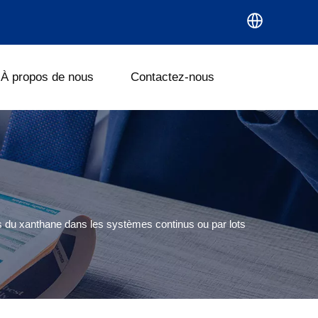
À propos de nous
Contactez-nous
lulose (CMC)
de l'entreprise
Cellulose polyanionique (PAC)
Mines et champs pétrolifères
os du xanthane dans les systèmes continus ou par lots