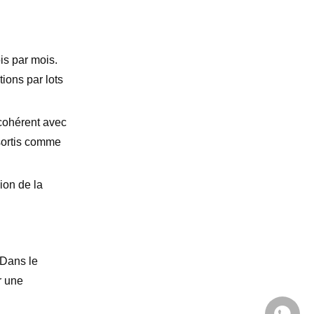
Test toujours pilote
Transition progressive
Investissement en formation
is par mois.
Faire le bon choix
ions par lots
 cohérent avec
 sortis comme
ion de la
 Dans le
r une