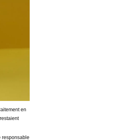
Gestion des données
L'économie
Investissement plus élevé, coûts
d’exploitation réduits
Réalité de la maintenance
Coûts de changement de produit
Histoires de dépannage
Les montagnes russes de la viscosité
Le destructeur de pompes
Le monstre salissant
Ce que nous faisons
différemment chez Unionchem
traitement en
Nos qualités de traitement continu
restaient
technique d'assistance
Conseils de mise en œuvre
le responsable