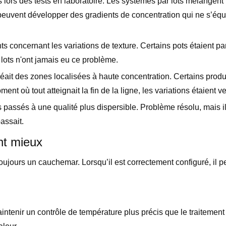
as lors des tests en laboratoire. Les systèmes par lots mélangent 
peuvent développer des gradients de concentration qui ne s’équi
ts concernant les variations de texture. Certains pots étaient pa
 lots n'ont jamais eu ce problème.
réait des zones localisées à haute concentration. Certains produ
t où tout atteignait la fin de la ligne, les variations étaient ve
assés à une qualité plus dispersible. Problème résolu, mais il
assait.
nt mieux
oujours un cauchemar. Lorsqu’il est correctement configuré, il p
enir un contrôle de température plus précis que le traitement 