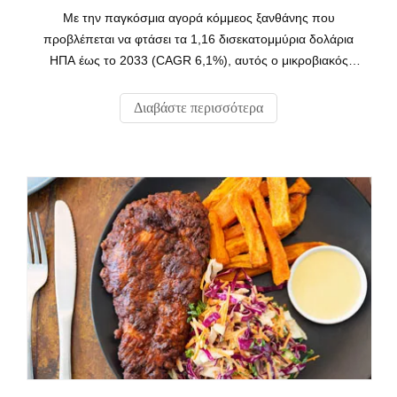
Με την παγκόσμια αγορά κόμμεος ξανθάνης που
προβλέπεται να φτάσει τα 1,16 δισεκατομμύρια δολάρια
ΗΠΑ έως το 2033 (CAGR 6,1%), αυτός ο μικροβιακός
πολυσακχαρίτης έχει καταστεί απαραίτητος στη σύγχρονη
επεξεργασία τροφίμων. Ως κορυφαίος Κινέζος
Διαβάστε περισσότερα
κατασκευαστής με πιστοποιήσεις ISO 9001, FDA GRAS
και HALAL, η Qingdao Unionchem παρέχει 8.000 MT
annua