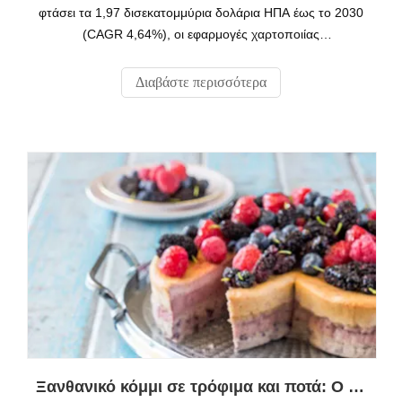
φτάσει τα 1,97 δισεκατομμύρια δολάρια ΗΠΑ έως το 2030
(CAGR 4,64%), οι εφαρμογές χαρτοποιίας
αντιπροσωπεύουν το 18,7% της συνολικής ζήτησης,
λόγω της ανάγκης για ισχυρότερα, πιο εκτυπώσιμα
Διαβάστε περισσότερα
προϊόντα χαρτιού. Ως κορυφαίος Κινέζος κατασκευαστής
με πιστοποιήσεις ISO 9001 και REACH, η Qingdao
Unionchem
Ξανθανικό κόμμι σε τρόφιμα και ποτά: Ο απόλυτος οδηγός λειτουργικών συστατικών