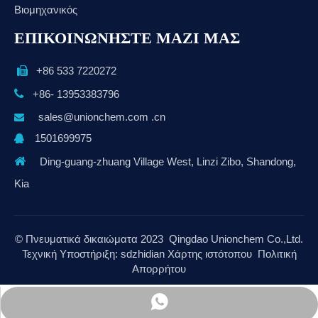
Βιομηχανικός
ΕΠΙΚΟΙΝΩΝΗΣΤΕ ΜΑΖΙ ΜΑΣ
+86 533 7220272


+86- 13953383796
sales@unionchem.com .cn

1501699975


Ding-guang-zhuang Village West, Linzi Zibo, Shandong,
Kia
© Πνευματικά δικαιώματα
2023
Qingdao Unionchem Co.,Ltd.
Τεχνική Υποστήριξη:
sdzhidian
Χάρτης ιστότοπου
Πολιτική
Απορρήτου
+86 13953383796