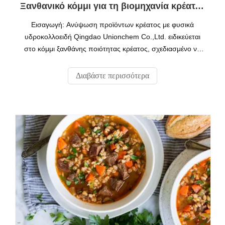
Ξανθανικό κόμμι για τη βιομηχανία κρέατος: Καθαρό συνδετικό υλικό ετικετών και ενισχυτικό υφής
Εισαγωγή: Ανύψωση προϊόντων κρέατος με φυσικά
υδροκολλοειδή Qingdao Unionchem Co.,Ltd. ειδικεύεται
στο κόμμι ξανθάνης ποιότητας κρέατος, σχεδιασμένο να
βελτιώνει την κατακράτηση νερού, την υφή και τη διάρκεια
ζωής στα επεξεργασμένα κρέατα. Η πατενταρισμένη
Διαβάστε περισσότερα
τεχνολογία μικροενθυλάκωσης μας εξασφαλίζει ταχεία
διασπορά και ομοιόμορφη ενυδάτωση