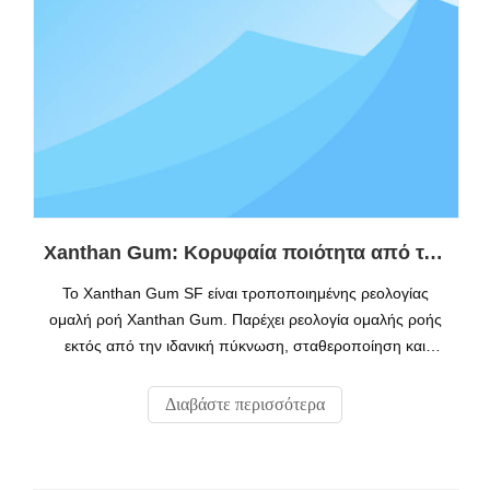
Xanthan Gum: Κορυφαία ποιότητα από τον κορυφαίο κατασκευαστή της Κίνας
Το Xanthan Gum SF είναι τροποποιημένης ρεολογίας
ομαλή ροή Xanthan Gum. Παρέχει ρεολογία ομαλής ροής
εκτός από την ιδανική πύκνωση, σταθεροποίηση και
γαλακτωματοποίηση που χρησιμοποιείται ευρέως σε
εφαρμογές τροφίμων.
Διαβάστε περισσότερα