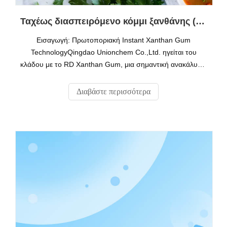
Ταχέως διασπειρόμενο κόμμι ξανθάνης (RD): Στιγμιαίος σταθεροποιητής για τρόφιμα και βιομηχανικές εφαρμογές
Εισαγωγή: Πρωτοποριακή Instant Xanthan Gum
TechnologyQingdao Unionchem Co.,Ltd. ηγείται του
κλάδου με το RD Xanthan Gum, μια σημαντική ανακάλυψη
στην τεχνολογία άμεσης ενυδάτωσης. Η πατενταρισμένη
μας διαδικασία μικροενθυλάκωσης (Αριθμός διπλώματος
Διαβάστε περισσότερα
ευρεσιτεχνίας: ZL2020XXXXXXXXX) εξασφαλίζει διασπορά
κρύου νερού 3 λεπτών, εξαλείφει τα ψάρια