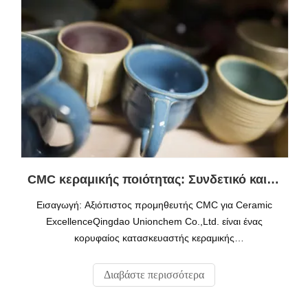
CMC κεραμικής ποιότητας: Συνδετικό και πυκνωτικό υψηλής απόδοσης για την κεραμική βιομηχανία
Εισαγωγή: Αξιόπιστος προμηθευτής CMC για Ceramic
ExcellenceQingdao Unionchem Co.,Ltd. είναι ένας
κορυφαίος κατασκευαστής κεραμικής
καρβοξυμεθυλοκυτταρίνης (CMC), σχεδιασμένη για
εφαρμογές ανάρτησης λούστρου, πράσινη ενίσχυση
Διαβάστε περισσότερα
σώματος και χύτευση ολίσθησης. Με πιστοποιήσεις ISO
9001 και CE, η CMC μας παραδίδει