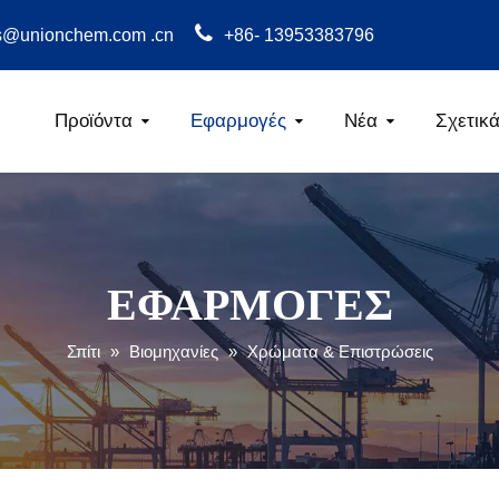
s@unionchem.com .cn
+86- 13953383796
Προϊόντα
Εφαρμογές
Νέα
Σχετικά
Καρβοξυμεθυλο
ΕΦΑΡΜΟΓΕΣ
Σπίτι
»
Βιομηχανίες
»
Χρώματα & Επιστρώσεις