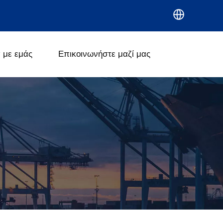
 με εμάς
Επικοινωνήστε μαζί μας
κυτταρίνη (CMC)
Πολυιονική κυτταρίνη (PAC)