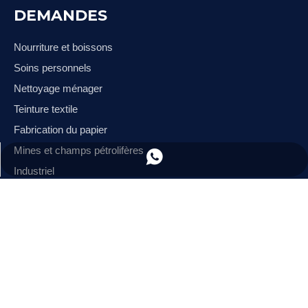
DEMANDES
Nourriture et boissons
Soins personnels
Nettoyage ménager
Teinture textile
Fabrication du papier
Mines et champs pétrolifères
+86 13953383796
Industriel
CONTACTEZ-NOUS
+86 533 7220272


+ 13953383796
ventes@unionchem.com .cn

1501699975
