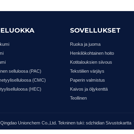
ELUOKKA
SOVELLUKSET
ikumi
Ruoka ja juoma
mi
Henkilökohtainen hoito
umi
Kotitalouksien siivous
inen selluloosa (PAC)
Tekstiilien värjäys
etyyliselluloosa (CMC)
Paperin valmistus
tyyliselluloosa (HEC)
Kaivos ja öljykenttä
Teollinen
Qingdao Unionchem Co.,Ltd. Tekninen tuki:
sdzhidian
Sivustokartta