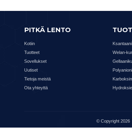
PITKÄ LENTO
TUOT
Kotiin
Ksantaan
Tuotteet
Welan-ku
Sovellukset
Gellaanik
Uutiset
Polyanion
Tietoja meistä
Karboksim
Ota yhteyttä
Hydroksie
© Copyright
2026