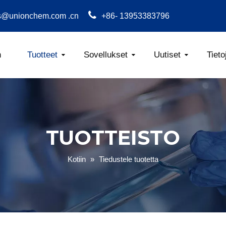
s@unionchem.com .cn
+86- 13953383796
n
Tuotteet
Sovellukset
Uutiset
Tieto
Karboksimetyyl
TUOTTEISTO
Kotiin
»
Tiedustele tuotetta