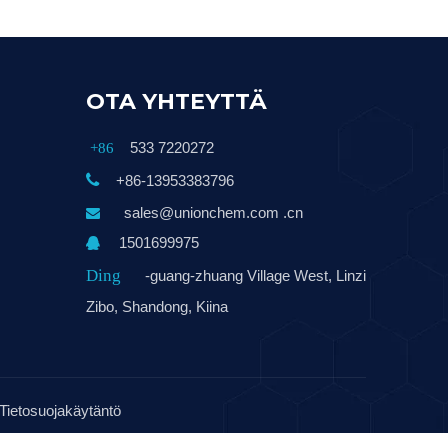
OTA YHTEYTTÄ
533 7220272
+86

+86-13953383796
sales@unionchem.com .cn

1501699975

Ding
-guang-zhuang Village West, Linzi
Zibo, Shandong, Kiina
Tietosuojakäytäntö