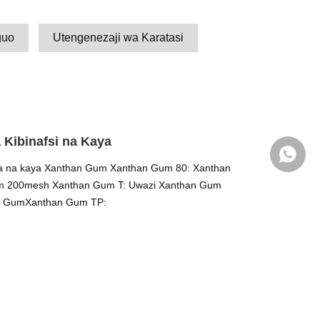
guo
Utengenezaji wa Karatasi
 Kibinafsi na Kaya
+86 139
mba na kaya Xanthan Gum Xanthan Gum 80: Xanthan
 200mesh Xanthan Gum T: Uwazi Xanthan Gum
n GumXanthan Gum TP: