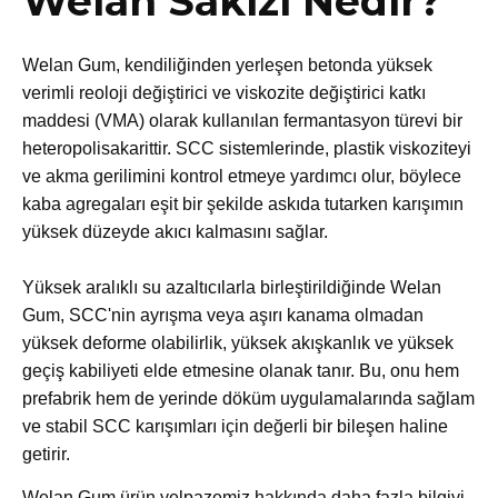
Welan Sakızı Nedir?
Welan Gum, kendiliğinden yerleşen betonda yüksek
verimli reoloji değiştirici ve viskozite değiştirici katkı
maddesi (VMA) olarak kullanılan fermantasyon türevi bir
heteropolisakarittir. SCC sistemlerinde, plastik viskoziteyi
ve akma gerilimini kontrol etmeye yardımcı olur, böylece
kaba agregaları eşit bir şekilde askıda tutarken karışımın
yüksek düzeyde akıcı kalmasını sağlar.
Yüksek aralıklı su azaltıcılarla birleştirildiğinde Welan
Gum, SCC'nin ayrışma veya aşırı kanama olmadan
yüksek deforme olabilirlik, yüksek akışkanlık ve yüksek
geçiş kabiliyeti elde etmesine olanak tanır. Bu, onu hem
prefabrik hem de yerinde döküm uygulamalarında sağlam
ve stabil SCC karışımları için değerli bir bileşen haline
getirir.
Welan Gum ürün yelpazemiz hakkında daha fazla bilgiyi