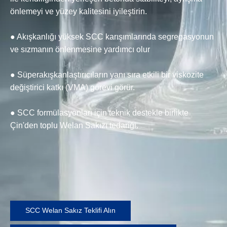
önlemeyi ve yüzey kalitesini iyileştirin.
● Akışkanlığı yüksek SCC karışımlarında segregasyonun
ve sızmanın önlenmesine yardımcı olur
● Süperakışkanlaştırıcıların yanı sıra etkili bir viskozite
değiştirici katkı (VMA) görevi görür.
● SCC formülasyonları için teknik destekle birlikte
Çin'den toplu Welan Sakızı tedariği.
SCC Welan Sakız Teklifi Alın