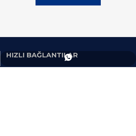
HIZLI BAĞLANTILAR
+86 13953383796
Bu
Ürünler
Uygulamalar
Haberler
Hakkımızda
Bize Ulaşın
ÜRÜN KATEGORİSİ